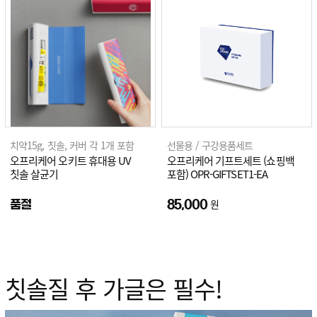
치약15g, 칫솔, 커버 각 1개 포함
선물용 / 구강용품세트
오프리케어 오키트 휴대용 UV
오프리케어 기프트세트 (쇼핑백
칫솔 살균기
포함) OPR-GIFTSET1-EA
원
품절
85,000
칫솔질 후 가글은 필수!