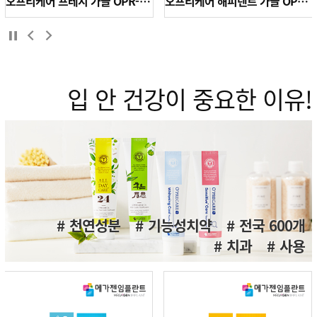
오프리케어 프레시 가글 OPR-FG-EA
오프리케어 해피덴트 가글 OPR-HD-EA
입 안 건강이 중요한 이유!
천연성분
기능성치약
전국 600개
치과
사용