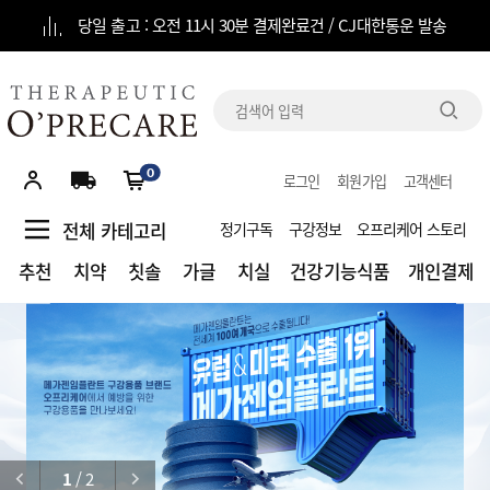
★신규 회원가입시 10% 할인 쿠폰 발급!
당일 출고 : 오전 11시 30분 결제완료건 / CJ대한통운 발송
전체
카테고리
0
로그인
회원가입
고객센터
추천
전체 카테고리
정기구독
구강정보
오프리케어 스토리
치약
추천
치약
칫솔
가글
치실
건강기능식품
개인결제
칫솔
가글
치실
건강기능식품
1
/
2