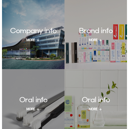
Company info
Brand info
MegaGen
O'(always) +
MORE
MORE
Total Healthcare
Preventive + Oral care
Innovator
Oral info
Oral info
구강관리, 왜 중요할까?
혼자서도 할 수 있는
MORE
MORE
치아 홈 케어