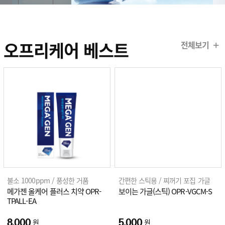
개인결제
오프리케어 베스트
전체보기
정기구독
구강정보
오프리케어
스토리
불소 1000ppm / 풍성한 거품
간편한 스틱용 / 찌꺼기 포집 가글
메가젠 올케어 플러스 치약 OPR-
보이는 가글(스틱) OPR-VGCM-S
TPALL-EA
원
원
8,000
5,000