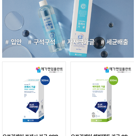
입안
구석구석
저자극가글
세균배출