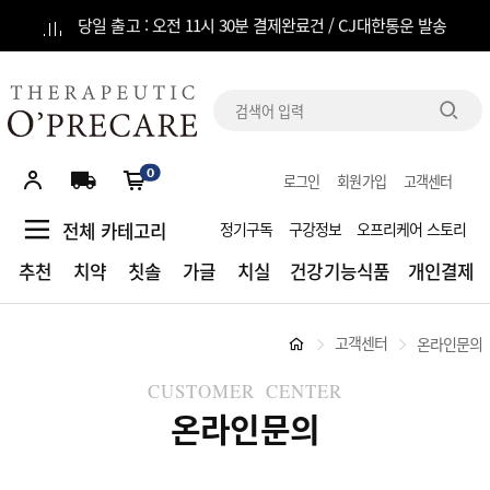
당일 출고 : 오전 11시 30분 결제완료건 / CJ대한통운 발송
전체
카테고리
0
로그인
회원가입
고객센터
추천
전체 카테고리
정기구독
구강정보
오프리케어 스토리
치약
추천
치약
칫솔
가글
치실
건강기능식품
개인결제
칫솔
고객센터
온라인문의
가글
CUSTOMER CENTER
치실
온라인문의
건강기능식품