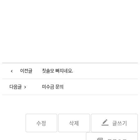
이전글
칫솔모 빠지네요.
다음글
미수금 문의
수정
삭제
글쓰기