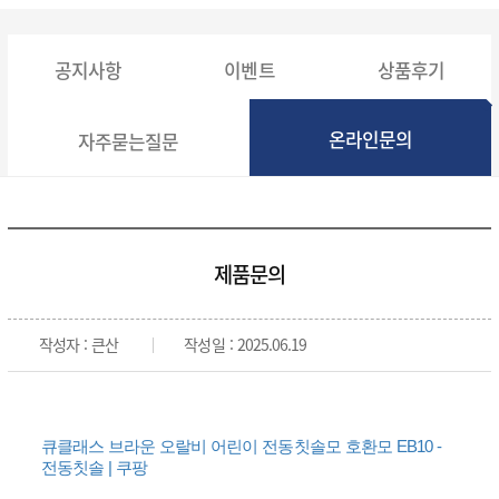
개인결제
공지사항
이벤트
상품후기
온라인문의
자주묻는질문
정기구독
제품문의
구강정보
작성자 : 큰산
작성일 : 2025.06.19
오프리케어
스토리
큐클래스 브라운 오랄비 어린이 전동칫솔모 호환모 EB10 -
전동칫솔 | 쿠팡